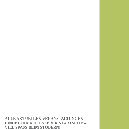
Ihr Name
Ihre E-Mail-Adresse
Datenschutzerklärung
.
Ich habe die Datenschutzerklärung
gelesen.
ALLE AKTUELLEN VERANSTALTUNGEN
FINDET IHR AUF UNSERER STARTSEITE –
VIEL SPASS BEIM STÖBERN!