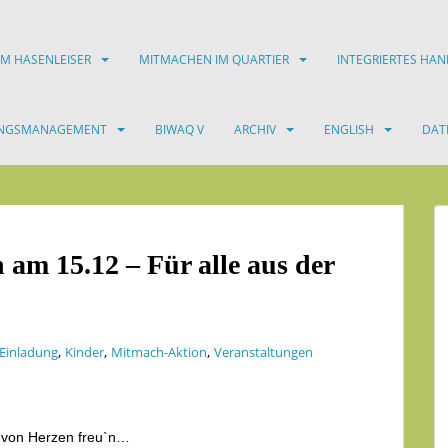
IM HASENLEISER
MITMACHEN IM QUARTIER
INTEGRIERTES HA
UNGSMANAGEMENT
BIWAQ V
ARCHIV
ENGLISH
DAT
am 15.12 – Für alle aus der
,
,
,
Einladung
Kinder
Mitmach-Aktion
Veranstaltungen
t von Herzen freu`n…