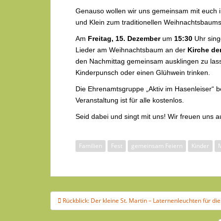
Genauso wollen wir uns gemeinsam mit euch i
und Klein zum traditionellen Weihnachtsbaums
Am
Freitag, 15. Dezember
um
15:30
Uhr sing
Lieder am Weihnachtsbaum an der
Kirche de
den Nachmittag gemeinsam ausklingen zu lass
Kinderpunsch oder einen Glühwein trinken.
Die Ehrenamtsgruppe „Aktiv im Hasenleiser“ ber
Veranstaltung ist für alle kostenlos.
Seid dabei und singt mit uns! Wir freuen uns a
Familien
Fest
gemeinsam Feiern
Kinder
Beitragsnavigation
Rückblick: Der kleine St. Martin – Laternenleuchten für 