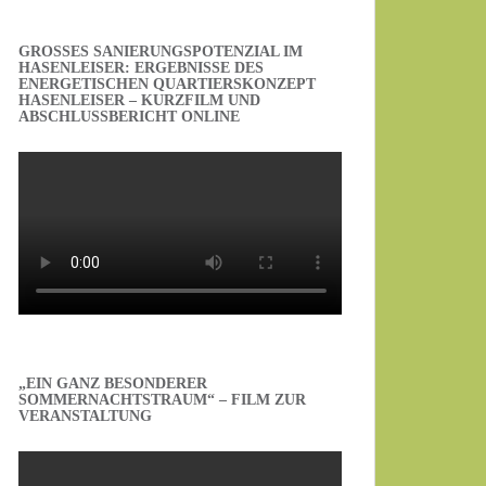
GROSSES SANIERUNGSPOTENZIAL IM H
ASENLEISER: ERGEBNISSE DES E
NERGETISCHEN QUARTIERSKONZEPT H
ASENLEISER – KURZFILM UND A
BSCHLUSSBERICHT ONLINE
„EIN GANZ BESONDERER
SOMMERNACHTSTRAUM“ – FILM ZUR
VERANSTALTUNG