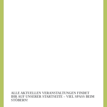
Ihr Name
Ihre E-Mail-Adresse
Datenschutzerklärung
.
Ich habe die Datenschutzerklärung gelesen.
ALLE AKTUELLEN VERANSTALTUNGEN FINDET
IHR AUF UNSERER STARTSEITE – VIEL SPASS BEIM S
TÖBERN!