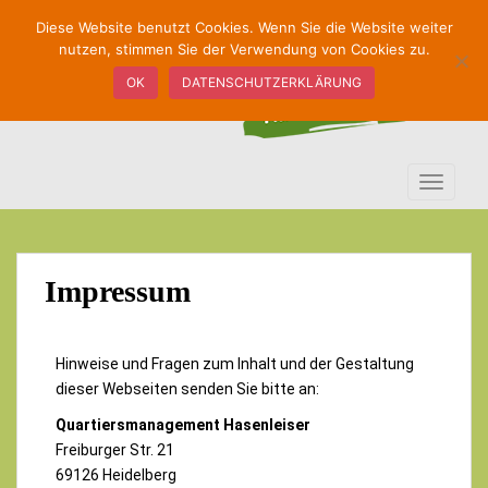
S
Diese Website benutzt Cookies. Wenn Sie die Website weiter
k
nutzen, stimmen Sie der Verwendung von Cookies zu.
i
OK
DATENSCHUTZERKLÄRUNG
p
t
o
m
TOGGLE
a
i
n
c
Impressum
o
n
t
e
Hinweise und Fragen zum Inhalt und der Gestaltung
n
dieser Webseiten senden Sie bitte an:
t
Quartiersmanagement Hasenleiser
Freiburger Str. 21
69126 Heidelberg