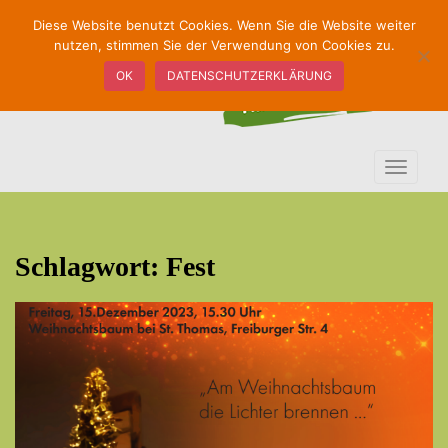
S
Diese Website benutzt Cookies. Wenn Sie die Website weiter
k
nutzen, stimmen Sie der Verwendung von Cookies zu.
i
OK
DATENSCHUTZERKLÄRUNG
p
t
o
m
TOGGLE
a
i
n
c
Schlagwort:
Fest
o
n
t
e
n
t