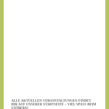
Ihr Name
Ihre E-Mail-Adresse
Datenschutzerklärung
.
Ich habe die Datenschutzerklärung gelesen.
ALLE AKTUELLEN VERANSTALTUNGEN FINDET
IHR AUF UNSERER STARTSEITE – VIEL SPASS BEIM S
TÖBERN!