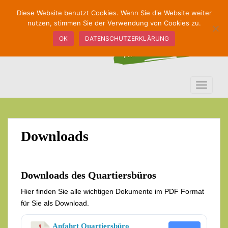
S
Diese Website benutzt Cookies. Wenn Sie die Website weiter
k
nutzen, stimmen Sie der Verwendung von Cookies zu.
i
OK
DATENSCHUTZERKLÄRUNG
p
t
o
m
TOGGLE
a
i
n
c
Downloads
o
n
t
e
Downloads des Quartiersbüros
n
Hier finden Sie alle wichtigen Dokumente im PDF Format
t
für Sie als Download.
Anfahrt Quartiersbüro