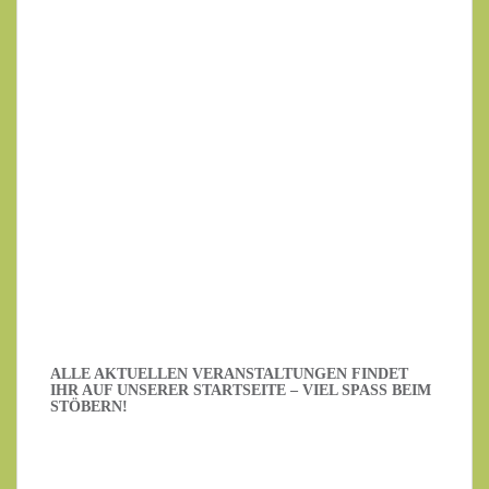
Ihre E-Mail-Adresse
Datenschutzerklärung
.
Ich habe die Datenschutzerklärung gelesen.
ALLE AKTUELLEN VERANSTALTUNGEN FINDET
IHR AUF UNSERER STARTSEITE – VIEL SPASS BEIM S
TÖBERN!