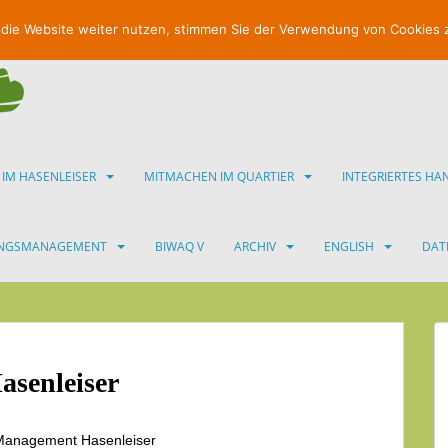
 die Website weiter nutzen, stimmen Sie der Verwendung von Cookies 
 IM HASENLEISER
MITMACHEN IM QUARTIER
INTEGRIERTES H
UNGSMANAGEMENT
BIWAQ V
ARCHIV
ENGLISH
DAT
senleiser