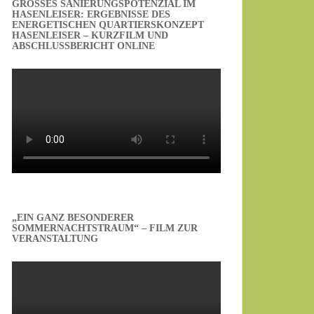
GROSSES SANIERUNGSPOTENZIAL IM H
ASENLEISER: ERGEBNISSE DES E
NERGETISCHEN QUARTIERSKONZEPT H
ASENLEISER – KURZFILM UND A
BSCHLUSSBERICHT ONLINE
„EIN GANZ BESONDERER
SOMMERNACHTSTRAUM“ – FILM ZUR
VERANSTALTUNG