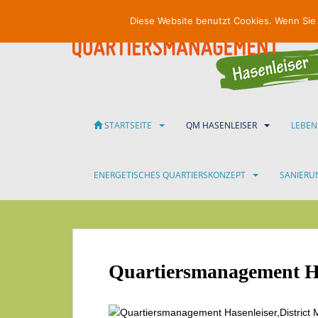
S
Diese Website benutzt Cookies. Wenn Sie
k
i
p
t
o
m
a
STARTSEITE
QM HASENLEISER
LEBEN
i
n
c
ENERGETISCHES QUARTIERSKONZEPT
SANIER
o
n
t
e
n
Quartiersmanagement Ha
t