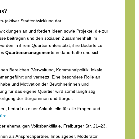
as?
pro-)aktiver Stadtentwicklung dar:
wicklungen an und fördert Ideen sowie Projekte, die zur
sse beitragen und den sozialen Zusammenhalt im
erden in ihrem Quartier unterstützt, ihre Bedarfe zu
des
Quartiersmanagements
in dauerhafte und sich
enen Bereichen (Verwaltung, Kommunalpolitik, lokale
mmengeführt und vernetzt. Eine besondere Rolle an
ilhabe und Motivation der Bewohnerinnen und
 für das eigene Quartier wird somit langfristig
eteiligung der Bürgerinnen und Bürger.
en, bedarf es einer Anlaufstelle für alle Fragen und
büro
.
der ehemaligen Volksbankfiliale, Freiburger Str. 21–23.
hnen als Ansprechpartner, Impulsgeber, Moderator,