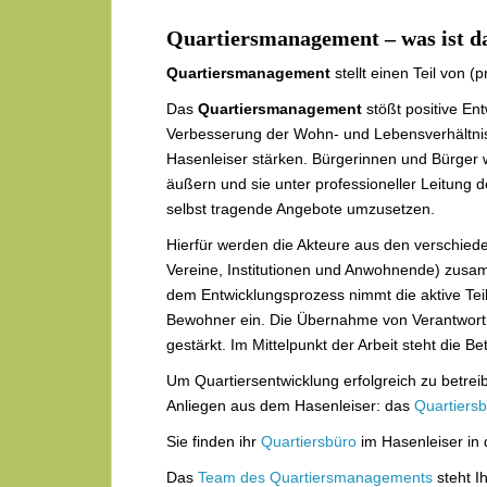
Quartiersmanagement – was ist d
Quartiersmanagement
stellt einen Teil von (
Das
Quartiersmanagement
stößt positive Ent
Verbesserung der Wohn- und Lebensverhältni
Hasenleiser stärken. Bürgerinnen und Bürger w
äußern und sie unter professioneller Leitung 
selbst tragende Angebote umzusetzen.
Hierfür werden die Akteure aus den verschied
Vereine, Institutionen und Anwohnende) zusa
dem Entwicklungsprozess nimmt die aktive Te
Bewohner ein. Die Übernahme von Verantwortung
gestärkt. Im Mittelpunkt der Arbeit steht die B
Um Quartiersentwicklung erfolgreich zu betreib
Anliegen aus dem Hasenleiser: das
Quartiers
Sie finden ihr
Quartiersbüro
im Hasenleiser in 
Das
Team des Quartiersmanagements
steht I