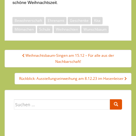
schöne Weihnachtszeit.
Bewohnerschaft
Ehrenamt
Geschenke
Kita
Mitmachen
Schule
Weihnachten
Wunschbaum
Beitragsnavigation
Weihnachtsbaum-Singen am 15.12 – Für alle aus der
Nachbarschaft!
Rückblick: Ausstellungseinweihung am 8.12.23 im Hasenleiser
Suchen
nach: