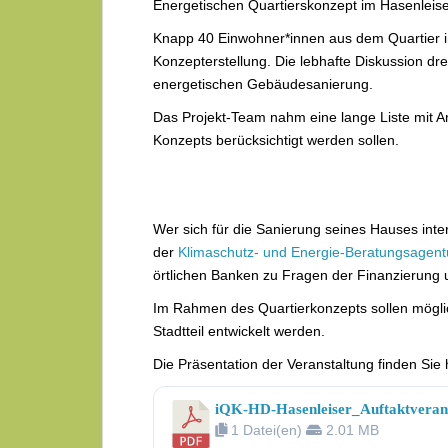
Energetischen Quartierskonzept im Hasenleiser
Knapp 40 Einwohner*innen aus dem Quartier in
Konzepterstellung. Die lebhafte Diskussion dr
energetischen Gebäudesanierung.
Das Projekt-Team nahm eine lange Liste mit 
Konzepts berücksichtigt werden sollen.
Wer sich für die Sanierung seines Hauses int
der
Klimaschutz- und Energie-Beratungsagentu
örtlichen Banken zu Fragen der Finanzierung
Im Rahmen des Quartierkonzepts sollen mögl
Stadtteil entwickelt werden.
Die Präsentation der Veranstaltung finden Sie h
iQK-HD-Hasenleiser_Auftaktveran
1 Datei(en)
2.01 MB