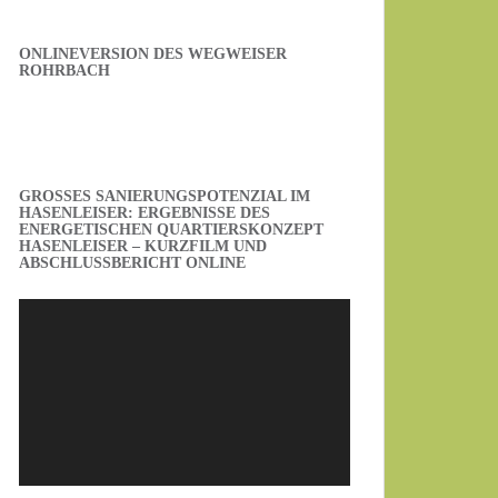
ONLINEVERSION DES WEGWEISER
ROHRBACH
GROSSES SANIERUNGSPOTENZIAL IM H
ASENLEISER: ERGEBNISSE DES E
NERGETISCHEN QUARTIERSKONZEPT H
ASENLEISER – KURZFILM UND A
BSCHLUSSBERICHT ONLINE
Video-
Player