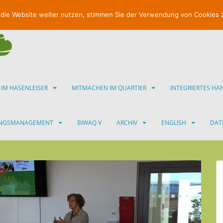
 die Website weiter nutzen, stimmen Sie der Verwendung von Cookies 
 IM HASENLEISER
MITMACHEN IM QUARTIER
INTEGRIERTES H
UNGSMANAGEMENT
BIWAQ V
ARCHIV
ENGLISH
DAT