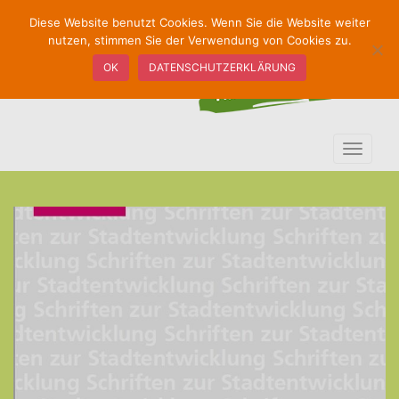
S
Diese Website benutzt Cookies. Wenn Sie die Website weiter
k
nutzen, stimmen Sie der Verwendung von Cookies zu.
i
OK
DATENSCHUTZERKLÄRUNG
p
t
o
m
TOGGLE
a
i
n
c
o
n
t
e
n
t