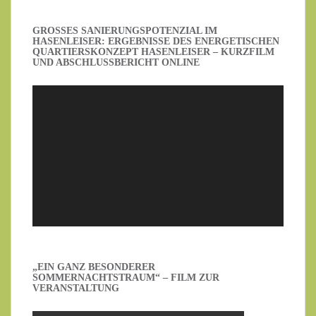
GROSSES SANIERUNGSPOTENZIAL IM H
ASENLEISER: ERGEBNISSE DES ENERGETISCHEN Q
UARTIERSKONZEPT HASENLEISER – KURZFILM U
ND ABSCHLUSSBERICHT ONLINE
Video-
Player
„EIN GANZ BESONDERER
SOMMERNACHTSTRAUM“ – FILM ZUR
VERANSTALTUNG