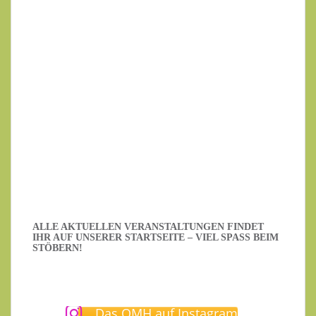
Ihre E-Mail-Adresse
Datenschutzerklärung
.
Ich habe die Datenschutzerklärung gelesen.
ALLE AKTUELLEN VERANSTALTUNGEN FINDET
IHR AUF UNSERER STARTSEITE – VIEL SPASS BEIM S
TÖBERN!
Das QMH auf Instagram