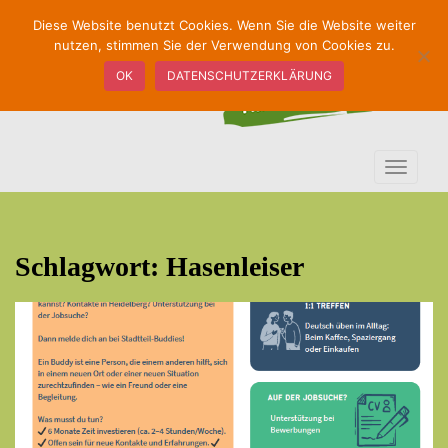
S
Diese Website benutzt Cookies. Wenn Sie die Website weiter
k
nutzen, stimmen Sie der Verwendung von Cookies zu.
i
OK
DATENSCHUTZERKLÄRUNG
p
t
o
m
TOGGLE
a
i
n
c
Schlagwort:
Hasenleiser
o
n
t
e
n
t