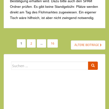
Bestätigung erhalten wird. Dazu bitte auch den SPAM
Ordner prüfen. Es gibt keine Standgebühr. Plätze werden
direkt am Tag des Flohmarktes zugewiesen. Ein eigener
Tisch wäre hilfreich, ist aber nicht zwingend notwendig.
SEITENNUMMERIERUNG
1
2
…
16
ÄLTERE BEITRÄGE
DER
BEITRÄGE
Suchen
nach:
Newsletter