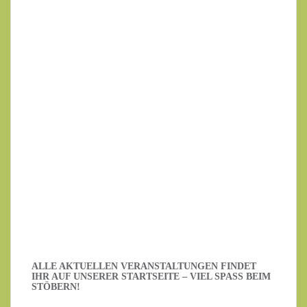
Ihr Name
Ihre E-Mail-Adresse
Datenschutzerklärung
.
Ich habe die Datenschutzerklärung gelesen.
ALLE AKTUELLEN VERANSTALTUNGEN FINDET
IHR AUF UNSERER STARTSEITE – VIEL SPASS BEIM S
TÖBERN!