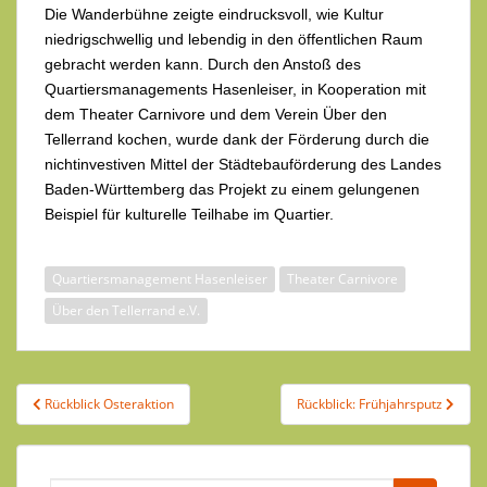
Die Wanderbühne zeigte eindrucksvoll, wie Kultur
niedrigschwellig und lebendig in den öffentlichen Raum
gebracht werden kann. Durch den Anstoß des
Quartiersmanagements Hasenleiser, in Kooperation mit
dem Theater Carnivore und dem Verein Über den
Tellerrand kochen, wurde dank der Förderung durch die
nichtinvestiven Mittel der Städtebauförderung des Landes
Baden-Württemberg das Projekt zu einem gelungenen
Beispiel für kulturelle Teilhabe im Quartier.
Quartiersmanagement Hasenleiser
Theater Carnivore
Über den Tellerrand e.V.
Beitragsnavigation
Rückblick Osteraktion
Rückblick: Frühjahrsputz