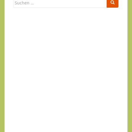
Suchen
nach:
Newsletter
Ihr Name
Ihre E-Mail-Adresse
Datenschutzerklärung
.