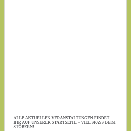
Ihr Name
Ihre E-Mail-Adresse
Datenschutzerklärung
.
Ich habe die Datenschutzerklärung gelesen.
ALLE AKTUELLEN VERANSTALTUNGEN FINDET
IHR AUF UNSERER STARTSEITE – VIEL SPASS BEIM S
TÖBERN!