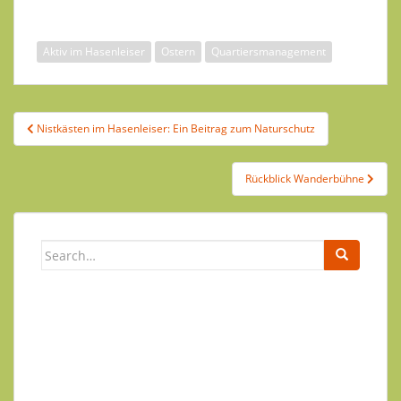
Aktiv im Hasenleiser
Ostern
Quartiersmanagement
Nistkästen im Hasenleiser: Ein Beitrag zum Naturschutz
Rückblick Wanderbühne
Newsletter