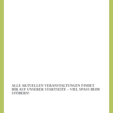
Ihre E-Mail-Adresse
Datenschutzerklärung
.
Ich habe die Datenschutzerklärung gelesen.
ALLE AKTUELLEN VERANSTALTUNGEN FINDET
IHR AUF UNSERER STARTSEITE – VIEL SPASS BEIM S
TÖBERN!