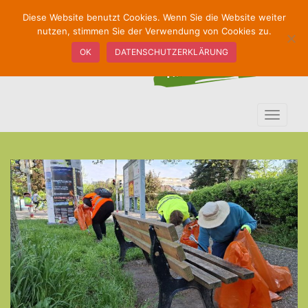
S
Diese Website benutzt Cookies. Wenn Sie die Website weiter
k
nutzen, stimmen Sie der Verwendung von Cookies zu.
i
OK
DATENSCHUTZERKLÄRUNG
p
t
o
m
TOGGLE
a
i
n
c
o
n
t
e
n
t