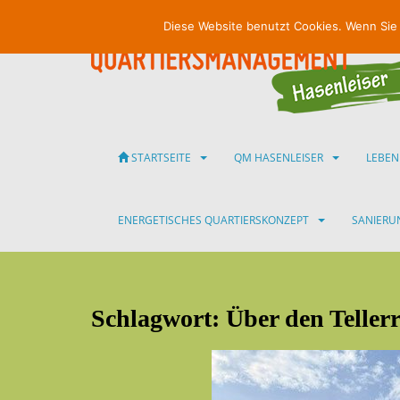
S
Diese Website benutzt Cookies. Wenn Sie
k
i
p
t
o
m
a
STARTSEITE
QM HASENLEISER
LEBEN
i
n
c
ENERGETISCHES QUARTIERSKONZEPT
SANIER
o
n
t
e
Schlagwort:
Über den Tellerr
n
t