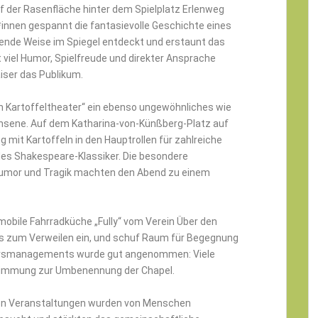
uf der Rasenfläche hinter dem Spielplatz Erlenweg
*innen gespannt die fantasievolle Geschichte eines
hende Weise im Spiegel entdeckt und erstaunt das
t viel Humor, Spielfreude und direkter Ansprache
aiser das Publikum.
ein Kartoffeltheater“ ein ebenso ungewöhnliches wie
sene. Auf dem Katharina-von-Künßberg-Platz auf
g mit Kartoffeln in den Hauptrollen für zahlreiche
des Shakespeare-Klassiker. Die besondere
mor und Tragik machten den Abend zu einem
 mobile Fahrradküche „Fully“ vom Verein Über den
ks zum Verweilen ein, und schuf Raum für Begegnung
iersmanagements wurde gut angenommen: Viele
stimmung zur Umbenennung der Chapel.
chen Veranstaltungen wurden von Menschen