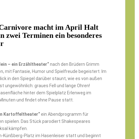
Carnivore
macht im April Halt
an zwei Terminen ein besonderes
er
ein – ein Erzähltheater“
nach den Brüdern Grimm
n, mit Fantasie, Humor und Spielfreude begeistert. Im
lick in den Spiegel darüber staunt, wie es von außen
hst ungewöhnlich: graues Fell und lange Ohren!
Rasenfläche hinter dem Spielplatz Erlenweg im
 Minuten und findet ohne Pause statt.
n Kartoffeltheater“
ein Abendprogramm für
en spielen. Das Stück parodiert Shakespeares
cksal kämpfen.
n-Künßberg-Platz im Hasenleiser statt und beginnt