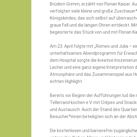
Brüdern Grimm, erzählt von Florian Kaiser. A
verfolgten viele kleine und große Zuschauer
Königskindes, das sich selbst auf überrasc
graue Fell und die langen Ohren entdeckt. Mi
begeisterte das Stück von und mit Florian K
Am 23. April folgte mit „Romeo und Julia – 
unterhaltsames Abendprogramm für Erwach
dem Hospital sorgte die kreative Inszenierun
Lacher und eine ganz eigene Interpretation 
Atmosphäre und das Zusammenspiel aus Hu
echten Highlight.
Bereits vor Beginn der Aufführungen lud die
Tellerrand kochen e.V. mit Crêpes und Snac
und Austausch. Auch der Stand des Quart
Besucher*innen beteiligten sich an der Ab
Die kostenlosen und barrierefrei zugängli