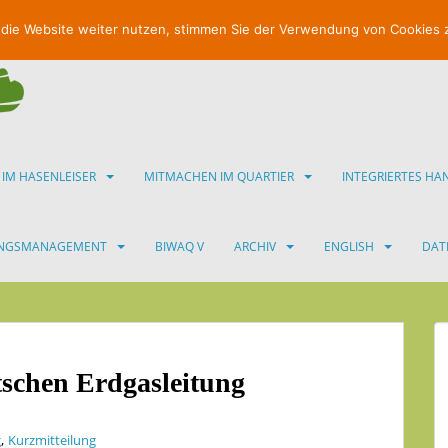
 die Website weiter nutzen, stimmen Sie der Verwendung von Cookies 
 IM HASENLEISER
MITMACHEN IM QUARTIER
INTEGRIERTES H
UNGSMANAGEMENT
BIWAQ V
ARCHIV
ENGLISH
DAT
tschen Erdgasleitung
,
g
Kurzmitteilung