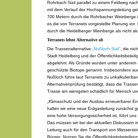
Rohrbach-Süd parallel zu einem Feldweg nach S
mit dem Verlauf der Hochspannungsleitung geb
700 Metern durch die Rohrbacher Weinberge in
es die von Terranets vorgestellte Planung vor
durch die Heidelberger Weinberge als nicht ak
Terranets lehnt Alternative ab
Die Trassenalternative
„Nußloch Süd“
, die ni
Stadt Heidelberg und der Öffentlichkeitsbetei
abgelehnt. Als Gründe wurden unter anderem di
geschützte Biotope genannt. Insbesondere auc
Nußloch führe laut Terranets zu unkalkulierba
Alternativenprüfung bestätigt, dass die Trasse
Trasse am wenigsten schädlich für Mensch und 
„Klimaschutz und der Ausbau erneuerbarer Ene
halten wir eine neue Erdgasleitung zunächst gr
eine hohe Versorgungssicherheit ist, führt uns
Das müssen wir bei der aktuellen Diskussion i
Leitung auch für den Transport von Wasserstof
Bürger: Nutzen Sie die Öffentlichkeitsbeteilig