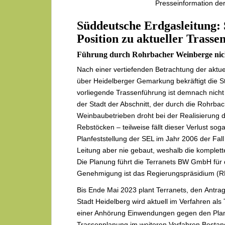
Presseinformation der
Süddeutsche Erdgasleitung: 
Position zu aktueller Trass
Führung durch Rohrbacher Weinberge nicht
Nach einer vertiefenden Betrachtung der aktue
über Heidelberger Gemarkung bekräftigt die St
vorliegende Trassenführung ist demnach nicht
der Stadt der Abschnitt, der durch die Rohrba
Weinbaubetrieben droht bei der Realisierung d
Rebstöcken – teilweise fällt dieser Verlust sog
Planfeststellung der SEL im Jahr 2006 der Fal
Leitung aber nie gebaut, weshalb die komplet
Die Planung führt die Terranets BW GmbH für
Genehmigung ist das Regierungspräsidium (RP
Bis Ende Mai 2023 plant Terranets, den Antrag
Stadt Heidelberg wird aktuell im Verfahren als
einer Anhörung Einwendungen gegen den Plan 
Trassenplanung im weiteren Verfahren Bestand 