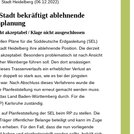
 Stadt Heidelberg (06.12.2022)
Stadt bekräftigt ablehnende
enplanung
 akzeptabel / Klage nicht ausgeschlossen
llen Pläne für die Süddeutsche Erdgasleitung (SEL)
adt Heidelberg ihre ablehnende Position. Die derzeit
 akzeptabel. Besonders problematisch ist nach Ansicht
cher Weinberge führen soll. Den dort ansässigen
ieses Trassenverlaufs ein erheblicher Verlust an
ar doppelt so stark aus, wie es bei der jüngsten
l war. Nach Abschluss dieses Verfahrens wurde die
te Planfeststellung nun erneut gemacht werden muss.
 das Land Baden-Württemberg durch. Für die
) Karlsruhe zuständig.
 auf Planfeststellung der SEL beim RP zu stellen. Die
 Träger öffentlicher Belange beteiligt und kann im Zuge
erheben. Für den Fall, dass die nun vorliegende
haben und planfestgestellt werden sollte, behält sich