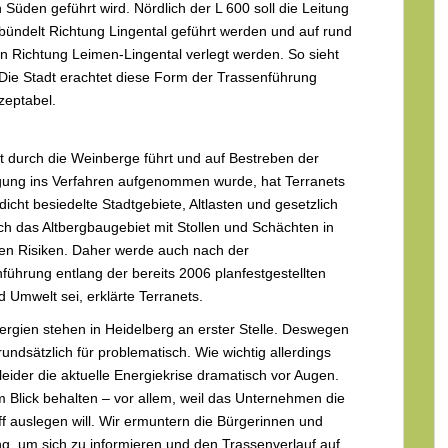
üden geführt wird. Nördlich der L 600 soll die Leitung
ündelt Richtung Lingental geführt werden und auf rund
 Richtung Leimen-Lingental verlegt werden. So sieht
. Die Stadt erachtet diese Form der Trassenführung
zeptabel.
cht durch die Weinberge führt und auf Bestreben der
ligung ins Verfahren aufgenommen wurde, hat Terranets
cht besiedelte Stadtgebiete, Altlasten und gesetzlich
h das Altbergbaugebiet mit Stollen und Schächten in
ren Risiken. Daher werde auch nach der
nführung entlang der bereits 2006 planfestgestellten
Umwelt sei, erklärte Terranets.
rgien stehen in Heidelberg an erster Stelle. Deswegen
undsätzlich für problematisch. Wie wichtig allerdings
 leider die aktuelle Energiekrise dramatisch vor Augen.
m Blick behalten – vor allem, weil das Unternehmen die
f auslegen will. Wir ermuntern die Bürgerinnen und
ung, um sich zu informieren und den Trassenverlauf auf