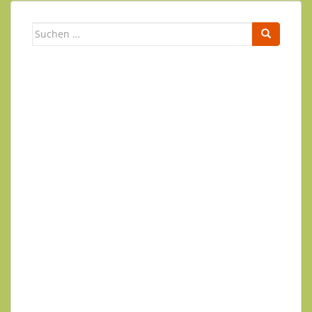
Suchen
nach:
Newsletter
Ihr Name
Ihre E-Mail-Adresse