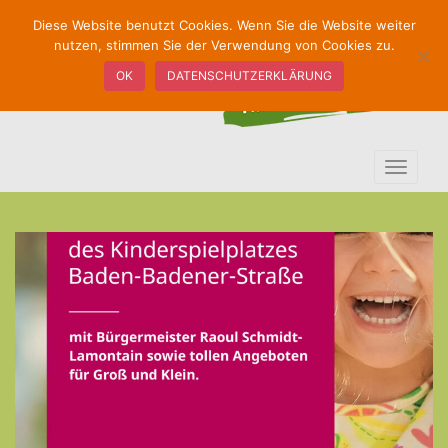
S
Diese Website benutzt Cookies. Wenn Sie die Website weiter
k
nutzen, stimmen Sie der Verwendung von Cookies zu.
i
OK
DATENSCHUTZERKLÄRUNG
p
t
o
m
TOGGLE
a
i
n
c
o
n
t
e
n
t