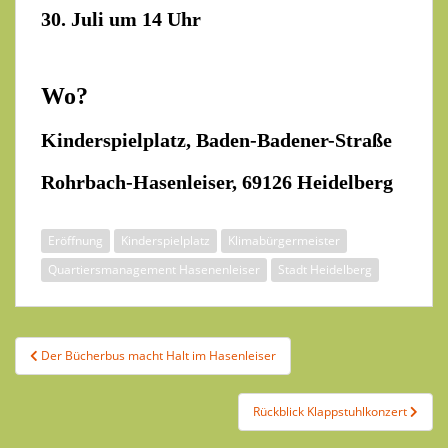
30. Juli um 14 Uhr
Wo?
Kinderspielplatz, Baden-Badener-Straße
Rohrbach-Hasenleiser, 69126 Heidelberg
Eröffnung
Kinderspielplatz
Klimabürgermeister
Quartiersmanagement Hasenenleiser
Stadt Heidelberg
Beitragsnavigation
Der Bücherbus macht Halt im Hasenleiser
Rückblick Klappstuhlkonzert