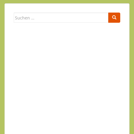
Suchen
nach:
Newsletter
Ihr Name
Ihre E-Mail-Adresse