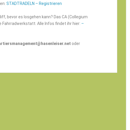
den:
STADTRADELN – Registrieren
liff, bevor es losgehen kann? Das CA (Collegium
Fahrradwerkstatt. Alle Infos findet ihr hier:
–
artiersmanagement@hasenleiser.net
oder