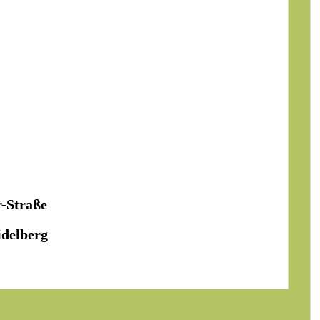
r-Straße
idelberg