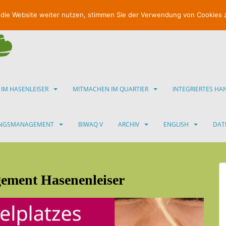
 die Website weiter nutzen, stimmen Sie der Verwendung von Cookies 
 IM HASENLEISER
MITMACHEN IM QUARTIER
INTEGRIERTES H
UNGSMANAGEMENT
BIWAQ V
ARCHIV
ENGLISH
DAT
ement Hasenenleiser