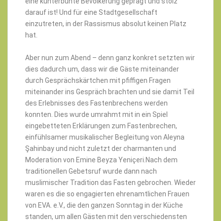
eine kunterbunte Bevölkerung geprägt und stolz
darauf ist! Und für eine Stadtgesellschaft
einzutreten, in der Rassismus absolut keinen Platz
hat.
Aber nun zum Abend – denn ganz konkret setzten wir
dies dadurch um, dass wir die Gäste miteinander
durch Gesprächskärtchen mit pfiffigen Fragen
miteinander ins Gespräch brachten und sie damit Teil
des Erlebnisses des Fastenbrechens werden
konnten. Dies wurde umrahmt mit in ein Spiel
eingebetteten Erklärungen zum Fastenbrechen,
einfühlsamer musikalischer Begleitung von Aleyna
Şahinbay und nicht zuletzt der charmanten und
Moderation von Emine Beyza Yeniçeri.Nach dem
traditionellen Gebetsruf wurde dann nach
muslimischer Tradition das Fasten gebrochen. Wieder
waren es die so engagierten ehrenamtlichen Frauen
von EVA. e.V., die den ganzen Sonntag in der Küche
standen, um allen Gästen mit den verschiedensten