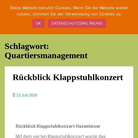
S
Diese Website benutzt Cookies. Wenn Sie die Website weiter
k
nutzen, stimmen Sie der Verwendung von Cookies zu.
TOGGLE
i
OK
DATENSCHUTZERKLÄRUNG
p
t
o
Schlagwort:
m
a
Quartiersmanagement
i
n
c
Rückblick Klappstuhlkonzert
o
n
22. Juli 2026
t
e
n
t
Rückblick Klappstuhlkonzert Hasenleiser
Mit dem vierten Klappstuhlkonzert wurde das