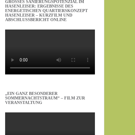
GROSSES SANIERUNGSPOTENZIAL IM H
ASENLEISER: ERGEBNISSE DES E
NERGETISCHEN QUARTIERSKONZEPT H
ASENLEISER – KURZFILM UND A
BSCHLUSSBERICHT ONLINE
„EIN GANZ BESONDERER
SOMMERNACHTSTRAUM“ – FILM ZUR
VERANSTALTUNG