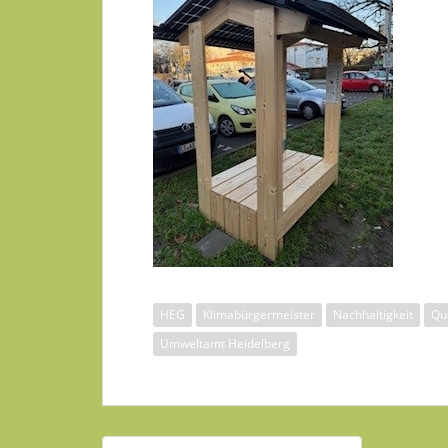
HEG
Klimabürgermeister
Nachhaltigkeit
Qu
Umweltamt Heidelberg