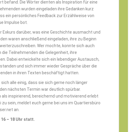
t befand. Die Wörter dienten als Inspiration für eine
lnehmenden wurden eingeladen ihre Gedanken kurz
uss ein persönliches Feedback zur Erzählweise von
e Impulse bot.
zer Exkurs darüber, was eine Geschichte ausmacht und
den waren anschließend eingeladen, ihre zu Beginn
weiterzuschreiben. Wer mochte, konnte sich auch
ie Teilnehmenden die Gelegenheit, ihre
n. Dabei entwickelte sich ein lebendiger Austausch,
standen und sich immer wieder Gespräche über die
enden in ihren Texten beschäftigt hatten.
ch alle einig, dass sie sich gerne noch länger
den nächsten Termin war deutlich spürbar.
ls inspirierend, bereichernd und motivierend erlebt
i zu sein, meldet euch gerne bei uns im Quartiersbüro
er.net an.
16 – 18 Uhr statt.