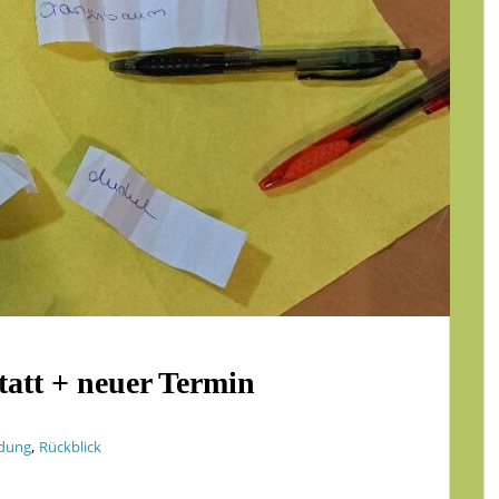
att + neuer Termin
,
adung
Rückblick