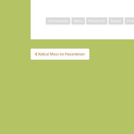
Gemeinsam
Ideen
Kreativität
Papier
Schr
Kidical Mass im Hasenleiser