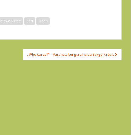
eibwerkstatt
Stift
Üben
„Who cares?“ – Veranstaltungsreihe zu Sorge-Arbeit