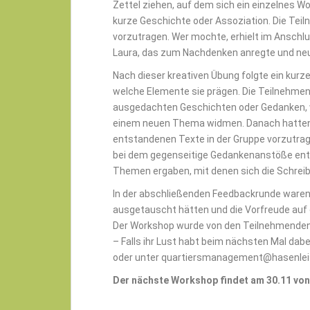
Zettel ziehen, auf dem sich ein einzelnes Wor
kurze Geschichte oder Assoziation. Die Tei
vorzutragen. Wer mochte, erhielt im Anschl
Laura, das zum Nachdenken anregte und neu
Nach dieser kreativen Übung folgte ein kur
welche Elemente sie prägen. Die Teilnehmen
ausgedachten Geschichten oder Gedanken, 
einem neuen Thema widmen. Danach hatten d
entstandenen Texte in der Gruppe vorzutrage
bei dem gegenseitige Gedankenanstöße ent
Themen ergaben, mit denen sich die Schreib
In der abschließenden Feedbackrunde waren si
ausgetauscht hätten und die Vorfreude auf 
Der Workshop wurde von den Teilnehmenden a
– Falls ihr Lust habt beim nächsten Mal dabe
oder unter quartiersmanagement@hasenleis
Der nächste Workshop findet am 30.11 von 