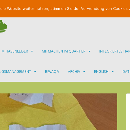
 die Website weiter nutzen, stimmen Sie der Verwendung von Cookies 
 IM HASENLEISER
MITMACHEN IM QUARTIER
INTEGRIERTES H
UNGSMANAGEMENT
BIWAQ V
ARCHIV
ENGLISH
DAT