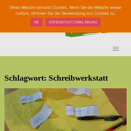
S
Diese Website benutzt Cookies. Wenn Sie die Website weiter
k
nutzen, stimmen Sie der Verwendung von Cookies zu.
i
OK
DATENSCHUTZERKLÄRUNG
p
t
o
m
TOGGLE
a
i
n
c
Schlagwort:
Schreibwerkstatt
o
n
t
e
n
t