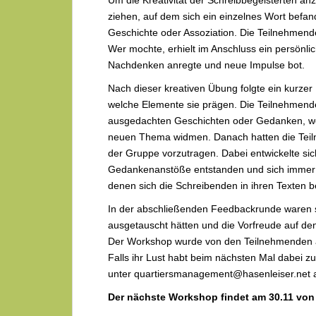
ziehen, auf dem sich ein einzelnes Wort befand
Geschichte oder Assoziation. Die Teilnehmen
Wer mochte, erhielt im Anschluss ein persönl
Nachdenken anregte und neue Impulse bot.
Nach dieser kreativen Übung folgte ein kurze
welche Elemente sie prägen. Die Teilnehmend
ausgedachten Geschichten oder Gedanken, we
neuen Thema widmen. Danach hatten die Teiln
der Gruppe vorzutragen. Dabei entwickelte sic
Gedankenanstöße entstanden und sich immer 
denen sich die Schreibenden in ihren Texten be
In der abschließenden Feedbackrunde waren sic
ausgetauscht hätten und die Vorfreude auf den
Der Workshop wurde von den Teilnehmenden als
Falls ihr Lust habt beim nächsten Mal dabei z
unter quartiersmanagement@hasenleiser.net 
Der nächste Workshop findet am 30.11 von 1