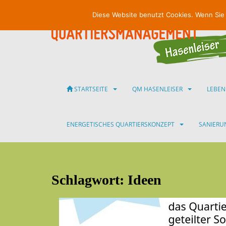
S
Diese Website benutzt Cookies. Wenn Sie
k
i
p
t
o
m
a
STARTSEITE
QM HASENLEISER
LEBEN
i
n
c
ENERGETISCHES QUARTIERSKONZEPT
SANIER
o
n
t
e
Schlagwort:
Ideen
n
t