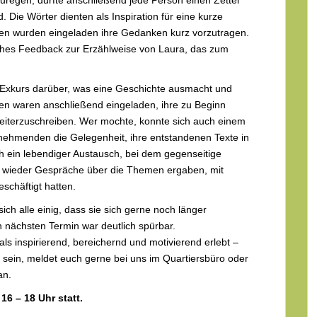
. Die Wörter dienten als Inspiration für eine kurze
den wurden eingeladen ihre Gedanken kurz vorzutragen.
iches Feedback zur Erzählweise von Laura, das zum
r Exkurs darüber, was eine Geschichte ausmacht und
en waren anschließend eingeladen, ihre zu Beginn
iterzuschreiben. Wer mochte, konnte sich auch einem
ehmenden die Gelegenheit, ihre entstandenen Texte in
h ein lebendiger Austausch, bei dem gegenseitige
wieder Gespräche über die Themen ergaben, mit
schäftigt hatten.
h alle einig, dass sie sich gerne noch länger
 nächsten Termin war deutlich spürbar.
 inspirierend, bereichernd und motivierend erlebt –
u sein, meldet euch gerne bei uns im Quartiersbüro oder
an.
6 – 18 Uhr statt.