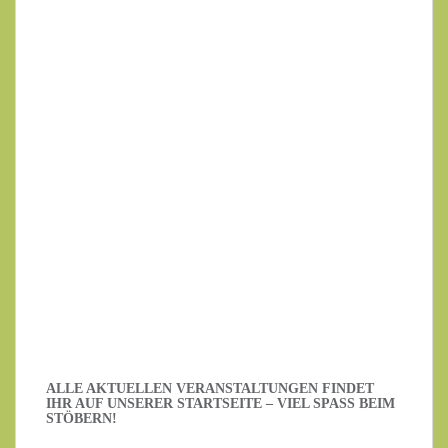
Ihr Name
Ihre E-Mail-Adresse
Datenschutzerklärung
.
Ich habe die Datenschutzerklärung gelesen.
ALLE AKTUELLEN VERANSTALTUNGEN FINDET
IHR AUF UNSERER STARTSEITE – VIEL SPASS BEIM S
TÖBERN!