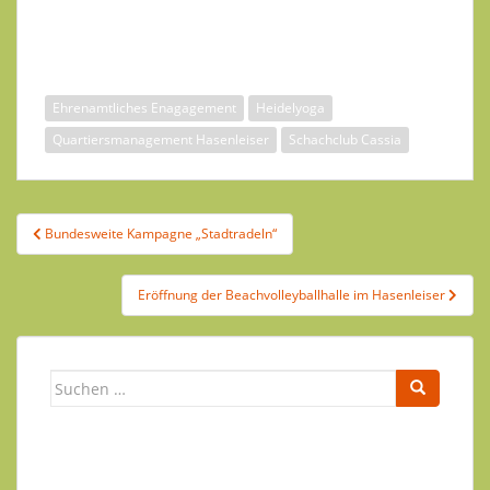
Ehrenamtliches Enagagement
Heidelyoga
Quartiersmanagement Hasenleiser
Schachclub Cassia
Beitragsnavigation
Bundesweite Kampagne „Stadtradeln“
Eröffnung der Beachvolleyballhalle im Hasenleiser
Suchen
nach: