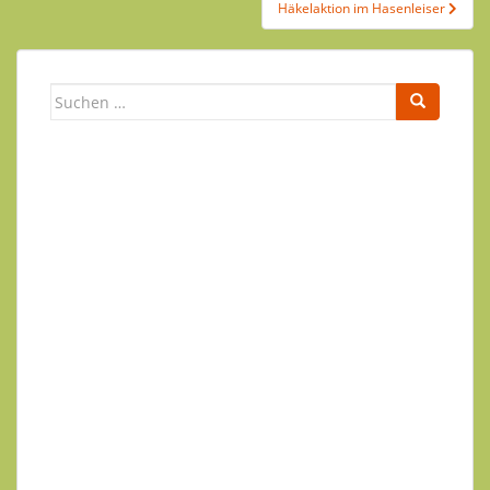
Häkelaktion im Hasenleiser
Suchen
nach:
Newsletter
Ihr Name
Ihre E-Mail-Adresse