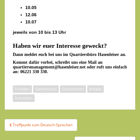
10.05
12.06
10.07
jeweils von 10 bis 13 Uhr
Haben wir euer Interesse geweckt?
Dann meldet euch bei uns im Quartiersbüro Hasenleiser an.
Kommt dafür vorbei, schreibt uns eine Mail an
quartiersmanagement@hasenleiser.net
oder ruft uns einfach
an:
06221 330 330
.
Erfinden
Gemeinsam
Geschichten
Kreativ
Schreiben
Beitragsnavigation
Treffpunkt zum Deutsch-Sprechen