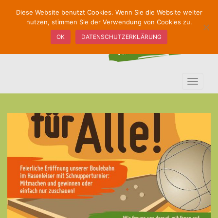
S
Diese Website benutzt Cookies. Wenn Sie die Website weiter
k
nutzen, stimmen Sie der Verwendung von Cookies zu.
i
OK
DATENSCHUTZERKLÄRUNG
p
t
o
m
TOGGLE
a
i
n
c
o
n
t
e
n
t