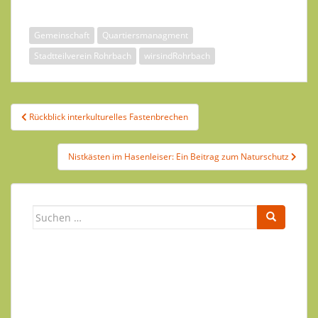
Gemeinschaft
Quartiersmanagment
Stadtteilverein Rohrbach
wirsindRohrbach
Beitragsnavigation
Rückblick interkulturelles Fastenbrechen
Nistkästen im Hasenleiser: Ein Beitrag zum Naturschutz
Suchen
nach:
Newsletter