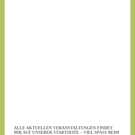
Ihr Name
Ihre E-Mail-Adresse
Datenschutzerklärung
.
Ich habe die Datenschutzerklärung gelesen.
ALLE AKTUELLEN VERANSTALTUNGEN FINDET
IHR AUF UNSERER STARTSEITE – VIEL SPASS BEIM S