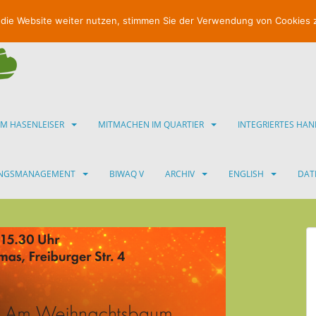
 die Website weiter nutzen, stimmen Sie der Verwendung von Cookies 
IM HASENLEISER
MITMACHEN IM QUARTIER
INTEGRIERTES HA
UNGSMANAGEMENT
BIWAQ V
ARCHIV
ENGLISH
DAT