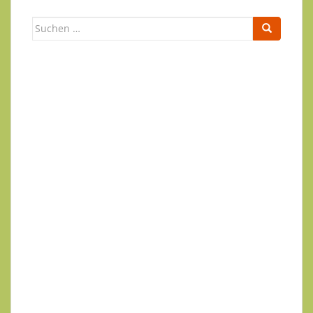
Suchen
nach:
Newsletter
Ihr Name
Ihre E-Mail-Adresse