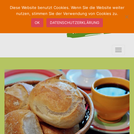
S
Diese Website benutzt Cookies. Wenn Sie die Website weiter
k
nutzen, stimmen Sie der Verwendung von Cookies zu.
i
OK
DATENSCHUTZERKLÄRUNG
p
t
o
m
TOGGLE
a
i
n
c
o
n
t
e
n
t