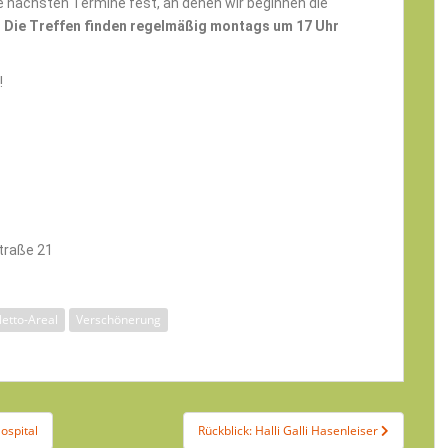
e nächsten Termine fest, an denen wir beginnen die
.
Die Treffen finden regelmäßig montags um 17 Uhr
!
Straße 21
etto-Areal
Verschönerung
ospital
Rückblick: Halli Galli Hasenleiser