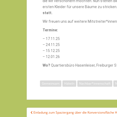
die wir verschönern möchten. Nun stehen di
ersten Kleider für unsere Bäume zu stricken
statt.
Wir freuen uns auf weitere Mitstreiter*innen
Termine:
– 17.11.25
– 24.11.25
– 15.12.25
– 12.01.26
Wo?
Quartiersbüro Hasenleiser, Freiburger 
Gemeinsam
Häkeln
Nachbar*innenschaft
N
Einladung zum Spaziergang über die Konversionsfläche H