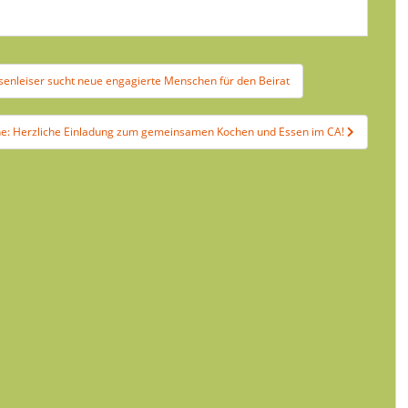
enleiser sucht neue engagierte Menschen für den Beirat
ne: Herzliche Einladung zum gemeinsamen Kochen und Essen im CA!