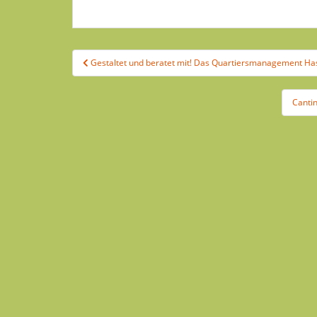
Beitragsnavigation
Gestaltet und beratet mit! Das Quartiersmanagement Has
Canti