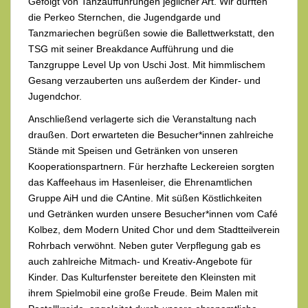
Gefolgt von Tanzaufführungen jeglicher Art. Wir durften
die Perkeo Sternchen, die Jugendgarde und
Tanzmariechen begrüßen sowie die Ballettwerkstatt, den
TSG mit seiner Breakdance Aufführung und die
Tanzgruppe Level Up von Uschi Jost. Mit himmlischem
Gesang verzauberten uns außerdem der Kinder- und
Jugendchor.
Anschließend verlagerte sich die Veranstaltung nach
draußen. Dort erwarteten die Besucher*innen zahlreiche
Stände mit Speisen und Getränken von unseren
Kooperationspartnern. Für herzhafte Leckereien sorgten
das Kaffeehaus im Hasenleiser, die Ehrenamtlichen
Gruppe AiH und die CAntine. Mit süßen Köstlichkeiten
und Getränken wurden unsere Besucher*innen vom Café
Kolbez, dem Modern United Chor und dem Stadtteilverein
Rohrbach verwöhnt. Neben guter Verpflegung gab es
auch zahlreiche Mitmach- und Kreativ-Angebote für
Kinder. Das Kulturfenster bereitete den Kleinsten mit
ihrem Spielmobil eine große Freude. Beim Malen mit