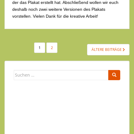
der das Plakat erstellt hat. Abschließend wollen wir euch
deshalb noch zwei weitere Versionen des Plakats
vorstellen. Vielen Dank für die kreative Arbeit!
SEITENNUMMERIERUNG
1
2
ÄLTERE BEITRÄGE
DER
BEITRÄGE
Suchen
nach:
Newsletter