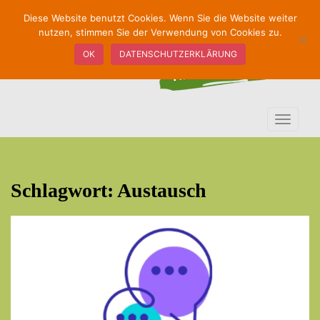
S
Diese Website benutzt Cookies. Wenn Sie die Website weiter
k
nutzen, stimmen Sie der Verwendung von Cookies zu.
i
OK
DATENSCHUTZERKLÄRUNG
p
t
o
m
TOGGLE
a
i
n
c
Schlagwort:
Austausch
o
n
t
e
n
t