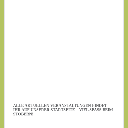
Ihr Name
Ihre E-Mail-Adresse
Datenschutzerklärung
.
Ich habe die Datenschutzerklärung gelesen.
ALLE AKTUELLEN VERANSTALTUNGEN FINDET
IHR AUF UNSERER STARTSEITE – VIEL SPASS BEIM S
TÖBERN!