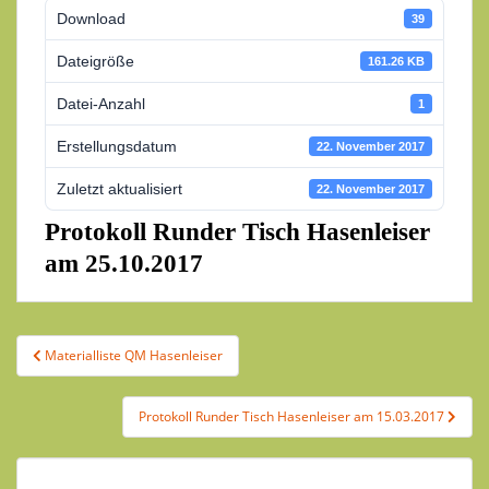
Download
39
Dateigröße
161.26 KB
Datei-Anzahl
1
Erstellungsdatum
22. November 2017
Zuletzt aktualisiert
22. November 2017
Protokoll Runder Tisch Hasenleiser
am 25.10.2017
Beitragsnavigation
Materialliste QM Hasenleiser
Protokoll Runder Tisch Hasenleiser am 15.03.2017