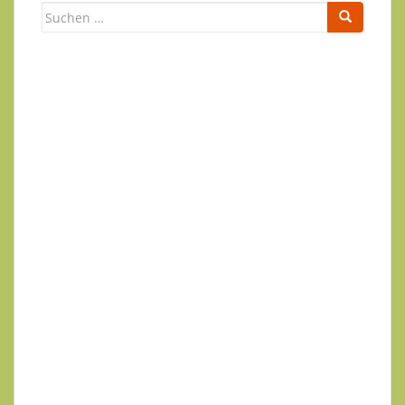
Suchen
nach:
Newsletter
Ihr Name
Ihre E-Mail-Adresse
Datenschutzerklärung
.