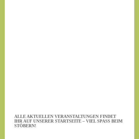
Ihr Name
Ihre E-Mail-Adresse
Datenschutzerklärung
.
Ich habe die Datenschutzerklärung gelesen.
ALLE AKTUELLEN VERANSTALTUNGEN FINDET
IHR AUF UNSERER STARTSEITE – VIEL SPASS BEIM S
TÖBERN!