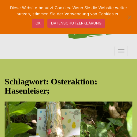
S
Diese Website benutzt Cookies. Wenn Sie die Website weiter
k
nutzen, stimmen Sie der Verwendung von Cookies zu.
i
OK
DATENSCHUTZERKLÄRUNG
p
t
o
m
TOGGLE
a
i
n
c
Schlagwort:
Osteraktion;
o
n
Hasenleiser;
t
e
n
t