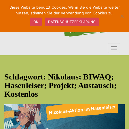
S
Diese Website benutzt Cookies. Wenn Sie die Website weiter
k
nutzen, stimmen Sie der Verwendung von Cookies zu.
i
OK
DATENSCHUTZERKLÄRUNG
p
t
o
m
TOGGLE
a
i
n
c
Schlagwort:
Nikolaus; BIWAQ;
o
n
Hasenleiser; Projekt; Austausch;
t
Kostenlos
e
n
t