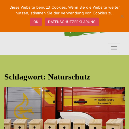
S
Diese Website benutzt Cookies. Wenn Sie die Website weiter
k
nutzen, stimmen Sie der Verwendung von Cookies zu.
i
OK
DATENSCHUTZERKLÄRUNG
p
t
o
m
TOGGLE
a
i
n
c
Schlagwort:
Naturschutz
o
n
t
e
n
t