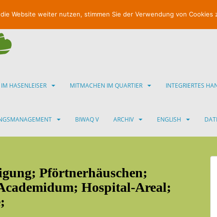
 die Website weiter nutzen, stimmen Sie der Verwendung von Cookies 
 IM HASENLEISER
MITMACHEN IM QUARTIER
INTEGRIERTES H
UNGSMANAGEMENT
BIWAQ V
ARCHIV
ENGLISH
DAT
igung; Pförtnerhäuschen;
 Academidum; Hospital-Areal;
;