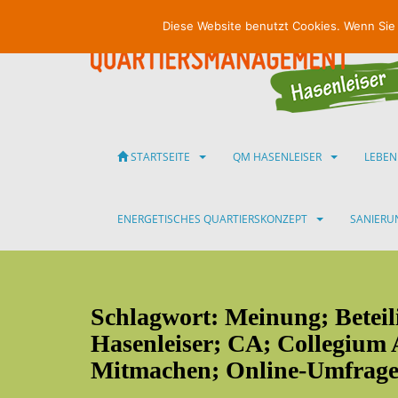
S
Diese Website benutzt Cookies. Wenn Sie
k
i
p
t
o
m
a
STARTSEITE
QM HASENLEISER
LEBEN
i
n
c
ENERGETISCHES QUARTIERSKONZEPT
SANIER
o
n
t
e
Schlagwort:
Meinung; Beteil
n
t
Hasenleiser; CA; Collegium
Mitmachen; Online-Umfrage