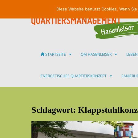
S
Diese Website benutzt Cookies. Wenn Sie
k
i
p
t
o
m
a
STARTSEITE
QM HASENLEISER
LEBEN
i
n
c
ENERGETISCHES QUARTIERSKONZEPT
SANIER
o
n
t
e
Schlagwort:
Klappstuhlkonz
n
t