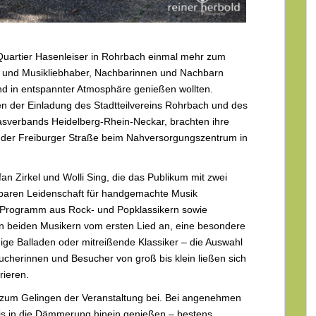
Quartier Hasenleiser in Rohrbach einmal mehr zum
en und Musikliebhaber, Nachbarinnen und Nachbarn
d in entspannter Atmosphäre genießen wollten.
n der Einladung des Stadtteilvereins Rohrbach und des
sverbands Heidelberg-Rhein-Neckar, brachten ihre
n der Freiburger Straße beim Nahversorgungszentrum in
an Zirkel und Wolli Sing, die das Publikum mit zwei
pürbaren Leidenschaft für handgemachte Musik
 Programm aus Rock- und Popklassikern sowie
 beiden Musikern vom ersten Lied an, eine besondere
ge Balladen oder mitreißende Klassiker – die Auswahl
ucherinnen und Besucher von groß bis klein ließen sich
rieren.
l zum Gelingen der Veranstaltung bei. Bei angenehmen
s in die Dämmerung hinein genießen – bestens