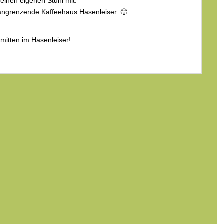
 einen eigenen Stuhl mit.
 angrenzende Kaffeehaus Hasenleiser. 🙂
mitten im Hasenleiser!