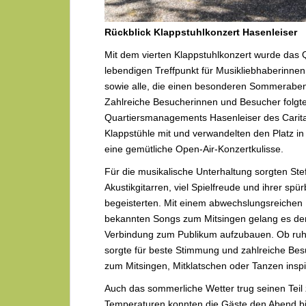
Rückblick Klappstuhlkonzert Hasenleiser
Mit dem vierten Klappstuhlkonzert wurde das 
lebendigen Treffpunkt für Musikliebhaberinn
sowie alle, die einen besonderen Sommeraben
Zahlreiche Besucherinnen und Besucher folgte
Quartiersmanagements Hasenleiser des Carita
Klappstühle mit und verwandelten den Platz i
eine gemütliche Open-Air-Konzertkulisse.
Für die musikalische Unterhaltung sorgten Stef
Akustikgitarren, viel Spielfreude und ihrer s
begeisterten. Mit einem abwechslungsreichen
bekannten Songs zum Mitsingen gelang es den
Verbindung zum Publikum aufzubauen. Ob ruhi
sorgte für beste Stimmung und zahlreiche Bes
zum Mitsingen, Mitklatschen oder Tanzen inspi
Auch das sommerliche Wetter trug seinen Tei
Temperaturen konnten die Gäste den Abend bi