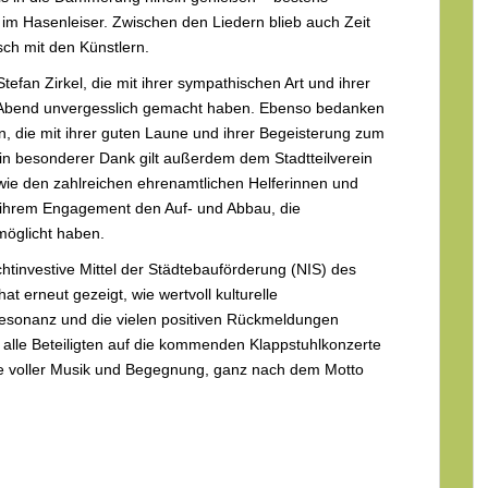
im Hasenleiser. Zwischen den Liedern blieb auch Zeit
h mit den Künstlern.
tefan Zirkel, die mit ihrer sympathischen Art und ihrer
n Abend unvergesslich gemacht haben. Ebenso bedanken
, die mit ihrer guten Laune und ihrer Begeisterung zum
Ein besonderer Dank gilt außerdem dem Stadtteilverein
ie den zahlreichen ehrenamtlichen Helferinnen und
it ihrem Engagement den Auf- und Abbau, die
möglicht haben.
chtinvestive Mittel der Städtebauförderung (NIS) des
 erneut gezeigt, wie wertvoll kulturelle
Resonanz und die vielen positiven Rückmeldungen
 alle Beteiligten auf die kommenden Klappstuhlkonzerte
 voller Musik und Begegnung, ganz nach dem Motto