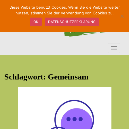
S
Diese Website benutzt Cookies. Wenn Sie die Website weiter
k
nutzen, stimmen Sie der Verwendung von Cookies zu.
i
OK
DATENSCHUTZERKLÄRUNG
p
t
o
m
TOGGLE
a
i
n
c
Schlagwort:
Gemeinsam
o
n
t
e
n
t