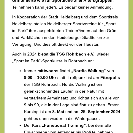
Untrainierte wie für Sportliche aller Altersgruppen
.
Teilnehmen kann jede*r. Es bedarf keiner Anmeldung.
In Kooperation der Stadt Heidelberg und dem Sportkreis
Heidelberg stellen Heidelberger Sportvereine für „Sport
im Park“ ihre ausgebildeten Trainer*innen auf den Grün-
und Parkflächen in den Heidelberger Stadtteilen zur
Verfügung. Und dies oft direkt vor der Haustür.
Auch in 2024 bietet die
TSG Rohrbach e.V.
wieder
„Sport im Park“-Sportkurse in Rohrbach an:
Immer
mittwochs
findet
„Nordic Walking“
von
9.00 – 10.00 Uhr
statt. Treffpunkt ist am
Fitropolis
der TSG Rohrbach. Nordic Walking ist ein
gelenkschonendes Laufen in der Natur mit
verstärktem Armeinsatz und richtet sich an alle von
9 bis 99, die in der Lage sind flott zu gehen. Erster
Kurstag ist am
8. Mai
und am
25. September 2024
geht es dann wieder in die Winterpause
.
Der Kurs
„Functional Training“
, bei dem alle
Erwachsene vom Anfänger bis Profi teilnehmen