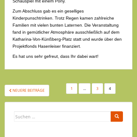
Schauspiel mit einem Pony.
Zum Abschluss gab es ein geselliges
Kinderpunschtrinken. Trotz Regen kamen zahlreiche
Familien mit vielen bunten Laternen. Die Veranstaltung
fand in gemütlicher Atmosphäre ausschließlich auf dem
Katharina-Von-Künßberg-Platz statt und wurde über den
Projektfonds Hasenleiser finanziert.
Es hat uns sehr gefreut, dass Ihr dabei wart!
SEITENNUMMERIERUNG
1
…
3
4
NEUERE BEITRÄGE
DER
BEITRÄGE
Suchen
nach: