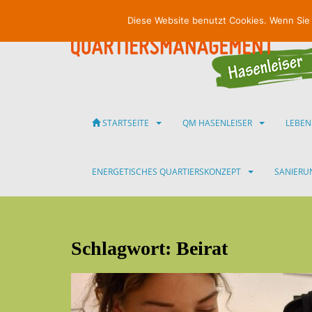
S
Diese Website benutzt Cookies. Wenn Sie
k
i
p
t
o
m
a
STARTSEITE
QM HASENLEISER
LEBEN
i
n
c
ENERGETISCHES QUARTIERSKONZEPT
SANIER
o
n
t
e
Schlagwort:
Beirat
n
t