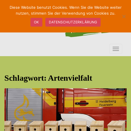
S
Diese Website benutzt Cookies. Wenn Sie die Website weiter
k
nutzen, stimmen Sie der Verwendung von Cookies zu.
i
OK
DATENSCHUTZERKLÄRUNG
p
t
o
m
TOGGLE
a
i
n
c
Schlagwort:
Artenvielfalt
o
n
t
e
n
t