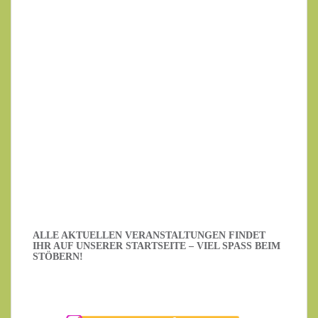
Ihre E-Mail-Adresse
Datenschutzerklärung
.
Ich habe die Datenschutzerklärung gelesen.
ALLE AKTUELLEN VERANSTALTUNGEN FINDET
IHR AUF UNSERER STARTSEITE – VIEL SPASS BEIM S
TÖBERN!