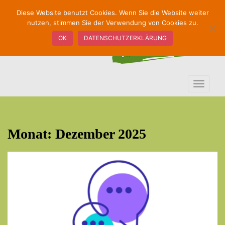
S
Diese Website benutzt Cookies. Wenn Sie die Website weiter
k
nutzen, stimmen Sie der Verwendung von Cookies zu.
i
OK
DATENSCHUTZERKLÄRUNG
p
t
o
m
TOGGLE
a
i
n
c
Monat:
Dezember 2025
o
n
t
e
n
t