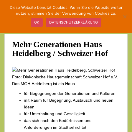
S
Diese Website benutzt Cookies. Wenn Sie die Website weiter
k
nutzen, stimmen Sie der Verwendung von Cookies zu.
TOGGLE
i
OK
DATENSCHUTZERKLÄRUNG
p
t
o
Mehr Generationen Haus
m
a
Heidelberg / Schweizer Hof
i
n
c
Foto: Diakonische Hausgemeinschaft Schweizer Hof e.V.
o
Das MGH Heidelberg ist ein Haus…
n
t
für Begegnungen der Generationen und Kulturen
e
mit Raum für Begegnung, Austausch und neuen
n
Ideen
t
für Unterhaltung und Geselligkeit
das sich nach den Bedürfnissen und
Anforderungen im Stadtteil richtet