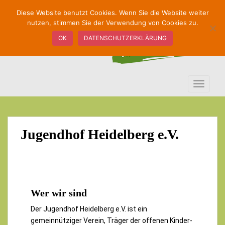
S
Diese Website benutzt Cookies. Wenn Sie die Website weiter
k
nutzen, stimmen Sie der Verwendung von Cookies zu.
i
OK
DATENSCHUTZERKLÄRUNG
p
t
o
m
TOGGLE
a
i
n
c
Jugendhof Heidelberg e.V.
o
n
t
e
n
t
Wer wir sind
Der Jugendhof Heidelberg e.V. ist ein
gemeinnütziger Verein, Träger der offenen Kinder-